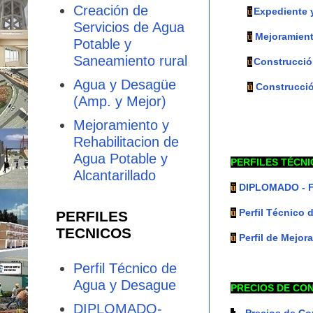
Creación de
Expediente 
ü
Servicios de Agua
Mejoramient
ü
Potable y
Saneamiento rural
Construcció
ü
Agua y Desagüe
Construcció
ü
(Amp. y Mejor)
Mejoramiento y
Rehabilitacion de
Agua Potable y
PERFILES TÉCNI
Alcantarillado
DIPLOMADO - Fo
ü
Perfil Técnico 
ü
PERFILES
TECNICOS
Perfil de Mejor
ü
Perfil Técnico de
Agua y Desague
PRECIOS DE CO
DIPLOMADO-
Precios de C