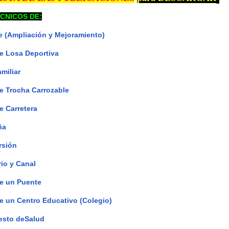
CNICOS DE:
 (Ampliación y Mejoramiento)
e Losa Deportiva
miliar
e Trocha Carrozable
e Carretera
ña
rsión
io y Canal
e un Puente
e un Centro Educativo (Colegio)
esto deSalud