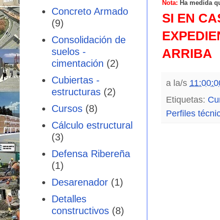
Nota:
Ha medida qu
Concreto Armado
SI EN C
(9)
EXPEDI
Consolidación de
suelos -
ARRIBA
cimentación
(2)
Cubiertas -
a la/s
11:00:0
estructuras
(2)
Etiquetas:
Cu
Cursos
(8)
Perfiles técni
Cálculo estructural
(3)
Defensa Ribereña
(1)
Desarenador
(1)
Detalles
constructivos
(8)