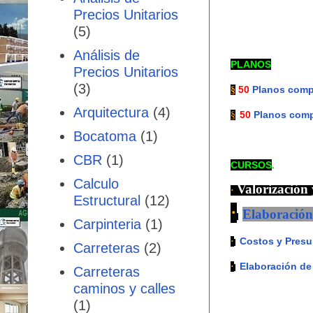
Precios Unitarios
(5)
Análisis de
PLANOS
Precios Unitarios
(3)
50
Planos compl
§
Arquitectura
(4)
50
Planos compl
§
Bocatoma
(1)
CBR
(1)
CURSOS
.
Calculo
Valorización
·
Estructural
(12)
·
Elaboración
Carpinteria
(1)
Costos y Pres
·
Carreteras
(2)
Elaboración de
·
Carreteras
caminos y calles
(1)