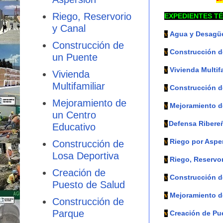
Riego, Reservorio
EXPEDIENTES TÉ
y Canal
Agua y Desagüe
v
Construcción de
Construcción d
v
un Puente
Vivienda Multifa
v
Vivienda
Multifamiliar
Construcción d
v
Mejoramiento de
Mejoramiento d
v
un Centro
Defensa Ribere
v
Educativo
Riego por Aspe
v
Construcción de
Losa Deportiva
Riego, Reservor
v
Creación de
Construcción d
v
Puesto de Salud
Mejoramiento d
v
Construcción de
Parque
Creación de Pu
v