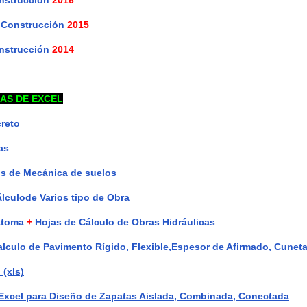
e Construcción
2015
onstrucción
2014
AS DE EXCEL
reto
as
os de Mecánica de suelos
lculode Varios tipo de Obra
atoma
+
Hojas de Cálculo de Obras Hidráulicas
Calculo de Pavimento Rígido, Flexible,Espesor de Afirmado, Cuneta
 (xls)
n Excel para Diseño de Zapatas Aislada, Combinada, Conectada