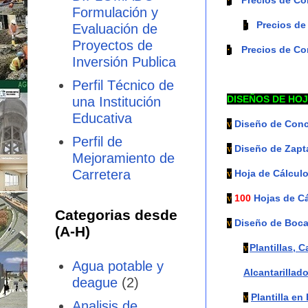
·
Formulación y
Precios d
·
Evaluación de
Proyectos de
Precios de C
·
Inversión Publica
Perfil Técnico de
DISEÑOS DE HOJ
una Institución
Educativa
Diseño de Conc
v
Perfil de
Diseño de Zapt
v
Mejoramiento de
Carretera
Hoja de Cálcul
v
100
Hojas de Cá
v
Categorias desde
Diseño de Boc
v
(A-H)
Plantillas, 
v
Agua potable y
Alcantarillado
deague
(2)
Plantilla e
v
Analisis de